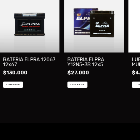
BATERIA ELPRA 12067
BATERIA ELPRA
LU
12x67
Y12N5-3B 12x5
MU
AE
$130.000
$27.000
$4